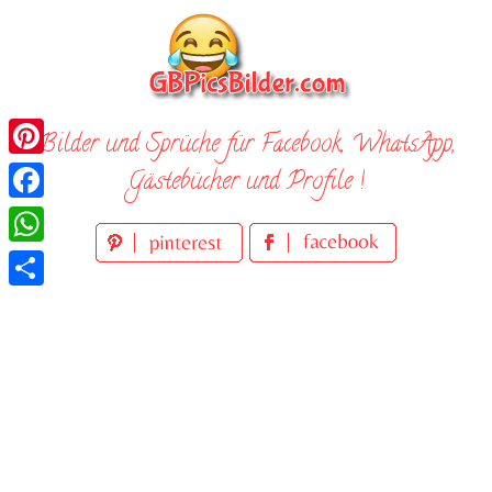
Skip
to
content
Bilder und Sprüche für Facebook, WhatsApp,
Pinterest
Gästebücher und Profile !
Facebook
WhatsApp
Teilen