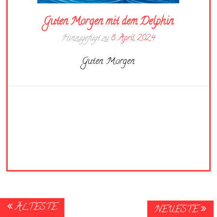
Guten Morgen mit dem Delphin
Hinzugefügt zu
8. April 2024
Guten Morgen
Posts
ÄLTESTE
NEUESTE