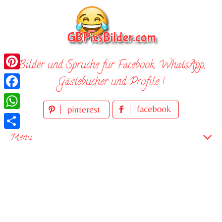
Skip
to
content
Bilder und Sprüche für Facebook, WhatsApp,
Pinterest
Gästebücher und Profile !
Facebook
WhatsApp
Teilen
Menu