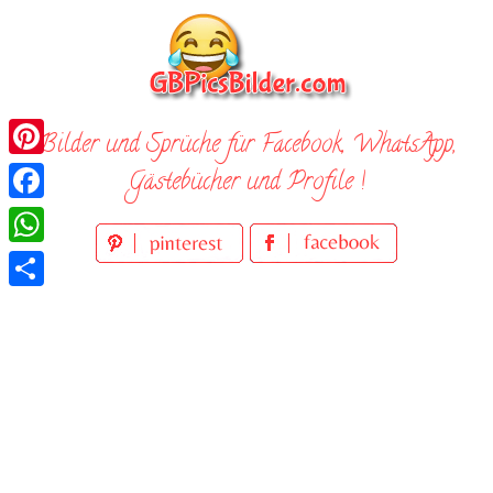
Skip
to
content
Bilder und Sprüche für Facebook, WhatsApp,
Pinterest
Gästebücher und Profile !
Facebook
WhatsApp
Teilen