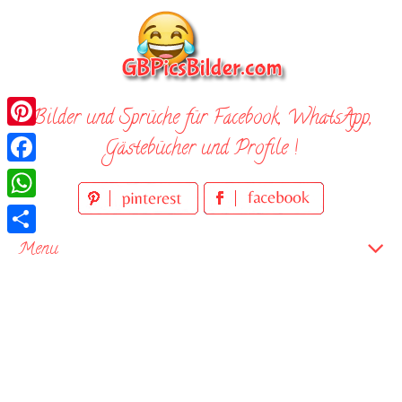
Skip
to
content
Bilder und Sprüche für Facebook, WhatsApp,
Pinterest
Gästebücher und Profile !
Facebook
WhatsApp
Teilen
Menu