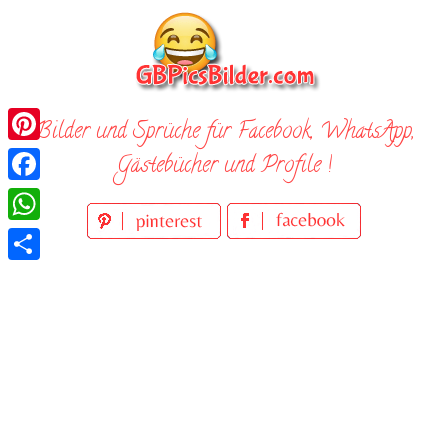
Skip
to
content
Bilder und Sprüche für Facebook, WhatsApp,
Pinterest
Gästebücher und Profile !
Facebook
WhatsApp
Teilen