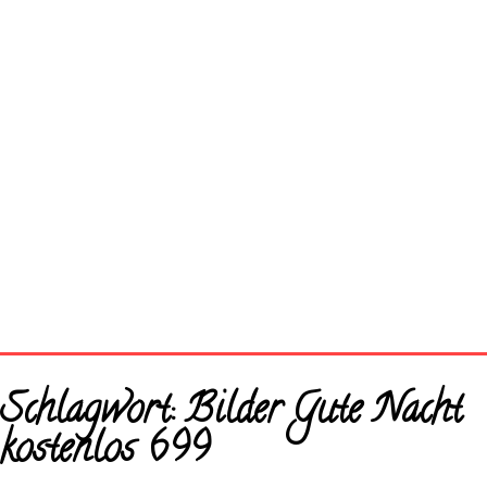
Startseite
Schlagwort:
Bilder Gute Nacht
Neue Bilder
kostenlos 699