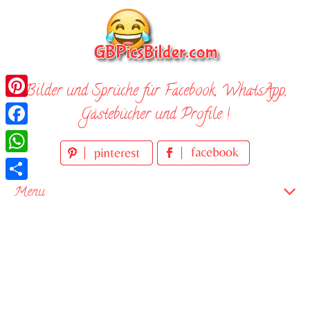
Skip
to
content
Bilder und Sprüche für Facebook, WhatsApp,
Pinterest
Gästebücher und Profile !
Facebook
WhatsApp
Teilen
Menu