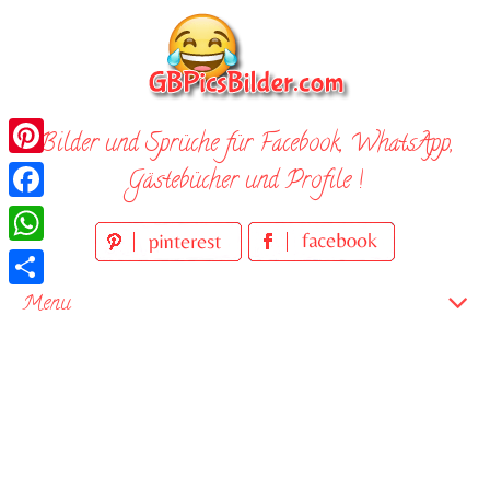
Skip
to
content
Bilder und Sprüche für Facebook, WhatsApp,
Pinterest
Gästebücher und Profile !
Facebook
WhatsApp
Teilen
Menu