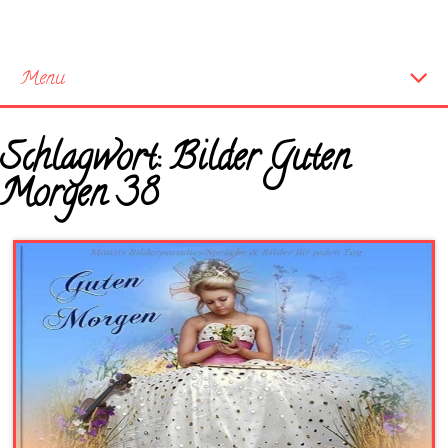
Menu
Startseite
Schlagwort:
Bilder Guten
Neue Bilder
Morgen 38