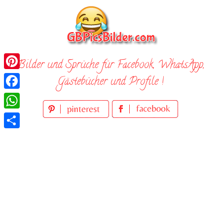
Skip
to
content
Bilder und Sprüche für Facebook, WhatsApp,
Pinterest
Gästebücher und Profile !
Facebook
WhatsApp
Teilen