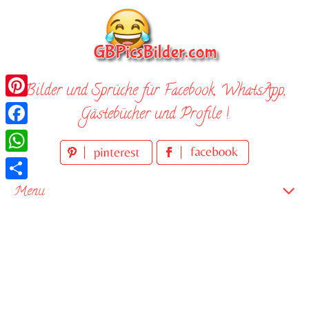
Skip
to
content
Bilder und Sprüche für Facebook, WhatsApp,
Pinterest
Gästebücher und Profile !
Facebook
WhatsApp
Teilen
Menu