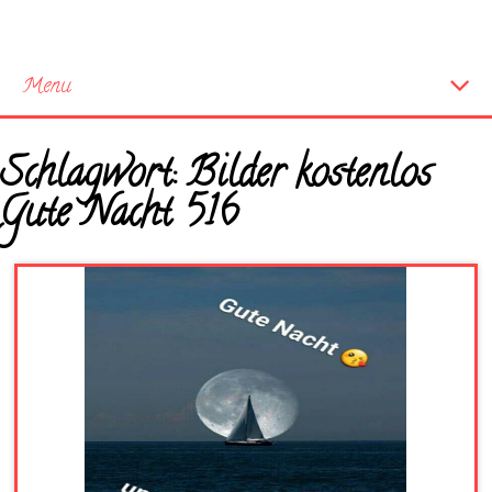
Menu
Startseite
Schlagwort:
Bilder kostenlos
Neue Bilder
Gute Nacht 516