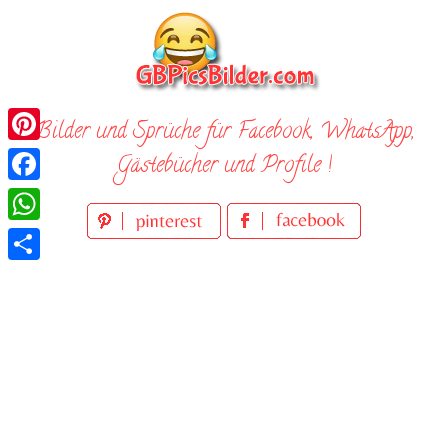
Skip
to
content
Bilder und Sprüche für Facebook, WhatsApp,
Pinterest
Gästebücher und Profile !
Facebook
WhatsApp
Teilen