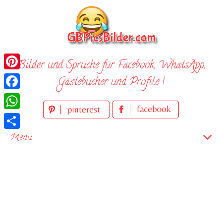
Skip
to
content
Bilder und Sprüche für Facebook, WhatsApp,
Pinterest
Gästebücher und Profile !
Facebook
WhatsApp
Teilen
Menu