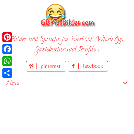
Skip
to
content
Bilder und Sprüche für Facebook, WhatsApp,
Pinterest
Gästebücher und Profile !
Facebook
WhatsApp
Teilen
Menu