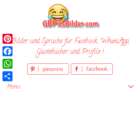
Skip
to
content
Bilder und Sprüche für Facebook, WhatsApp,
Pinterest
Gästebücher und Profile !
Facebook
WhatsApp
Teilen
Menu