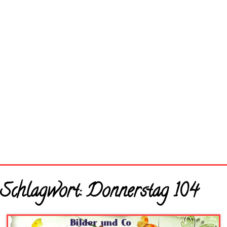
Startseite
Schlagwort:
Donnerstag 104
Neue Bilder