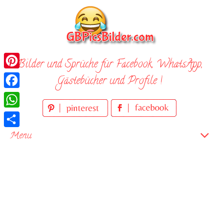
Skip
to
content
Bilder und Sprüche für Facebook, WhatsApp,
Pinterest
Gästebücher und Profile !
Facebook
WhatsApp
Teilen
Menu