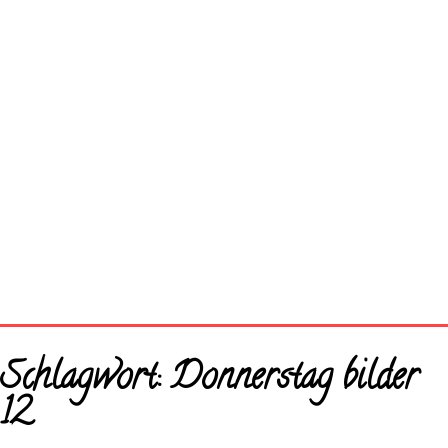
Startseite
Schlagwort:
Donnerstag bilder
Neue Bilder
12