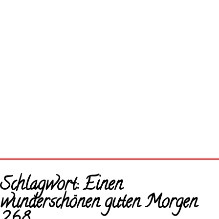
Startseite
Schlagwort:
Einen
Neue Bilder
wunderschönen guten Morgen