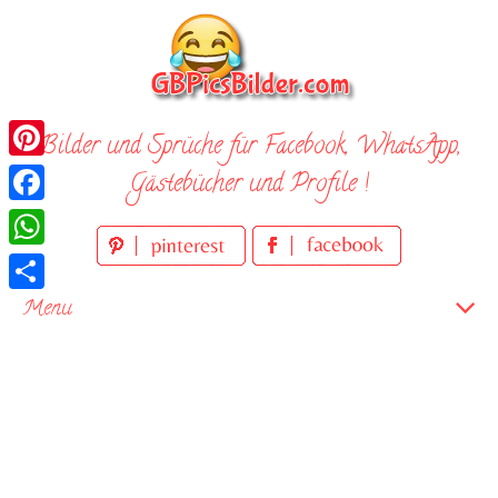
Skip
to
content
Bilder und Sprüche für Facebook, WhatsApp,
Pinterest
Gästebücher und Profile !
Facebook
WhatsApp
Teilen
Menu