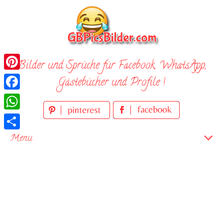
Skip
to
content
Bilder und Sprüche für Facebook, WhatsApp,
Pinterest
Gästebücher und Profile !
Facebook
WhatsApp
Teilen
Menu