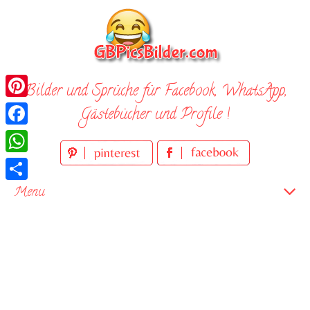
Skip
to
content
Bilder und Sprüche für Facebook, WhatsApp,
Pinterest
Gästebücher und Profile !
Facebook
WhatsApp
Teilen
Menu