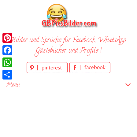
Skip
to
content
Bilder und Sprüche für Facebook, WhatsApp,
Pinterest
Gästebücher und Profile !
Facebook
WhatsApp
Teilen
Menu