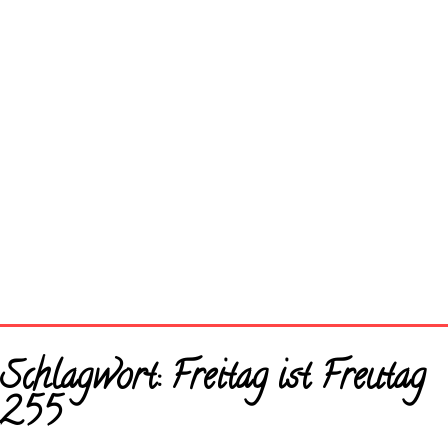
Startseite
Schlagwort:
Freitag ist Freutag
Neue Bilder
255