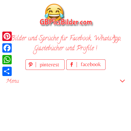
Skip
to
content
Bilder und Sprüche für Facebook, WhatsApp,
Pinterest
Gästebücher und Profile !
Facebook
WhatsApp
Teilen
Menu