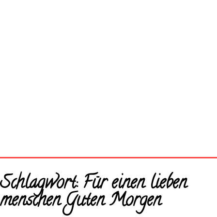
Startseite
Schlagwort:
Für einen lieben
Neue Bilder
menschen Guten Morgen