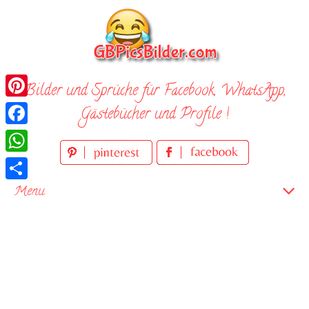
Skip
to
content
Bilder und Sprüche für Facebook, WhatsApp,
Pinterest
Gästebücher und Profile !
Facebook
WhatsApp
Teilen
Menu