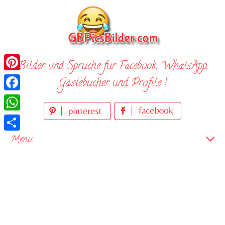
Skip
to
content
Bilder und Sprüche für Facebook, WhatsApp,
Pinterest
Gästebücher und Profile !
Facebook
WhatsApp
Teilen
Menu