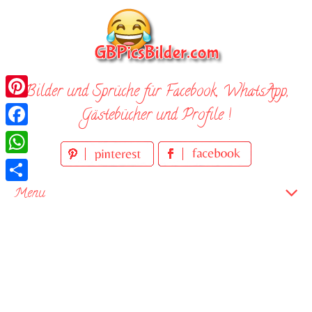
Skip
to
content
Bilder und Sprüche für Facebook, WhatsApp,
Pinterest
Gästebücher und Profile !
Facebook
WhatsApp
Teilen
Menu