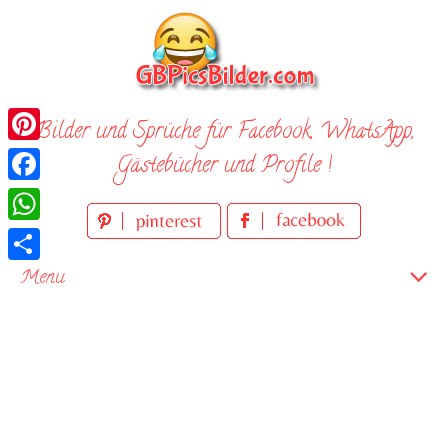
Skip
to
content
Bilder und Sprüche für Facebook, WhatsApp,
Pinterest
Gästebücher und Profile !
Facebook
WhatsApp
Teilen
Menu