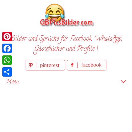
Skip
to
content
Bilder und Sprüche für Facebook, WhatsApp,
Pinterest
Gästebücher und Profile !
Facebook
WhatsApp
Teilen
Menu