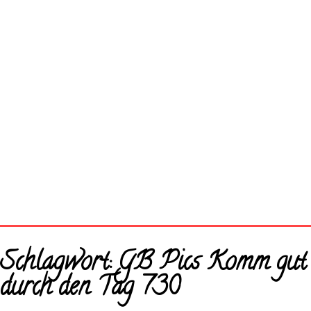
Startseite
Schlagwort:
GB Pics Komm gut
Neue Bilder
durch den Tag 730