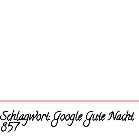
Startseite
Schlagwort:
Google Gute Nacht
Neue Bilder
857