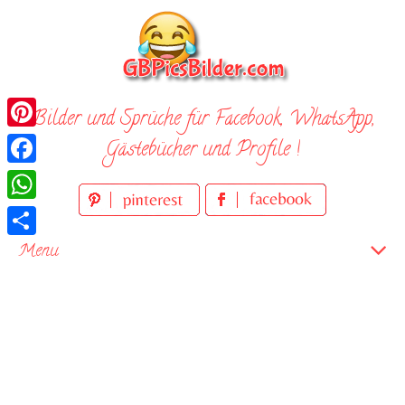
Skip
to
content
Bilder und Sprüche für Facebook, WhatsApp,
Pinterest
Gästebücher und Profile !
Facebook
WhatsApp
Teilen
Menu