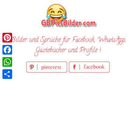
Skip
to
content
Bilder und Sprüche für Facebook, WhatsApp,
Pinterest
Gästebücher und Profile !
Facebook
WhatsApp
Teilen