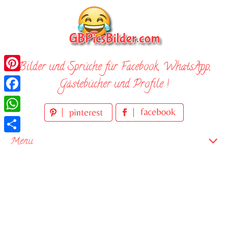
Skip
to
content
Bilder und Sprüche für Facebook, WhatsApp,
Pinterest
Gästebücher und Profile !
Facebook
WhatsApp
Teilen
Menu