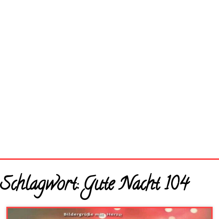
Startseite
Schlagwort:
Gute Nacht 104
Neue Bilder