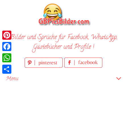
Skip
to
content
Bilder und Sprüche für Facebook, WhatsApp,
Pinterest
Gästebücher und Profile !
Facebook
WhatsApp
Teilen
Menu