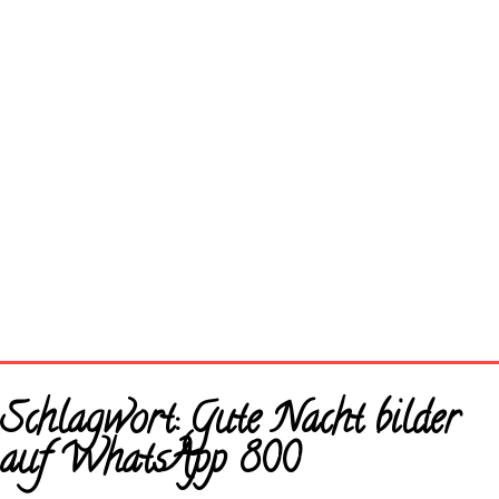
Startseite
Schlagwort:
Gute Nacht bilder
Neue Bilder
auf WhatsApp 800