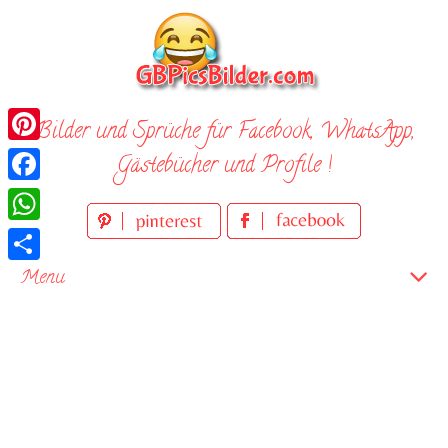
Skip
to
content
Bilder und Sprüche für Facebook, WhatsApp,
Pinterest
Gästebücher und Profile !
Facebook
WhatsApp
Teilen
Menu