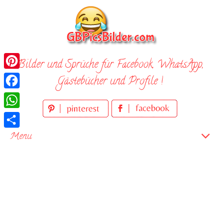
Skip
to
content
Bilder und Sprüche für Facebook, WhatsApp,
Pinterest
Gästebücher und Profile !
Facebook
WhatsApp
Teilen
Menu