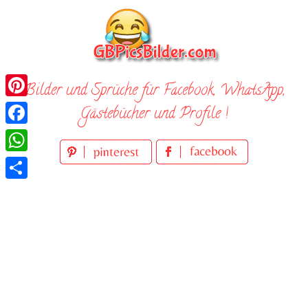
Skip
to
content
Bilder und Sprüche für Facebook, WhatsApp,
Pinterest
Gästebücher und Profile !
Facebook
WhatsApp
Teilen