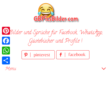
Skip
to
content
Bilder und Sprüche für Facebook, WhatsApp,
Pinterest
Gästebücher und Profile !
Facebook
WhatsApp
Teilen
Menu