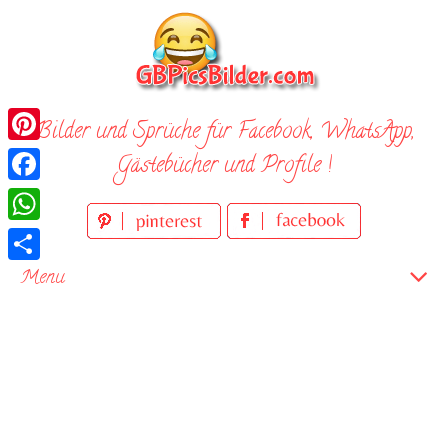
Skip
to
content
Bilder und Sprüche für Facebook, WhatsApp,
Pinterest
Gästebücher und Profile !
Facebook
WhatsApp
Teilen
Menu