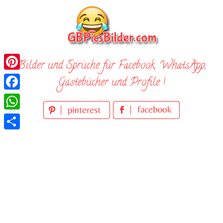
Skip
to
content
Bilder und Sprüche für Facebook, WhatsApp,
Pinterest
Gästebücher und Profile !
Facebook
WhatsApp
Teilen