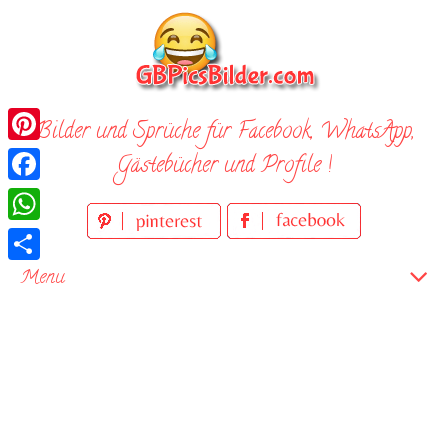
Skip
to
content
Bilder und Sprüche für Facebook, WhatsApp,
Pinterest
Gästebücher und Profile !
Facebook
WhatsApp
Teilen
Menu