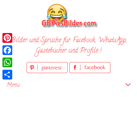
Skip
to
content
Bilder und Sprüche für Facebook, WhatsApp,
Pinterest
Gästebücher und Profile !
Facebook
WhatsApp
Teilen
Menu