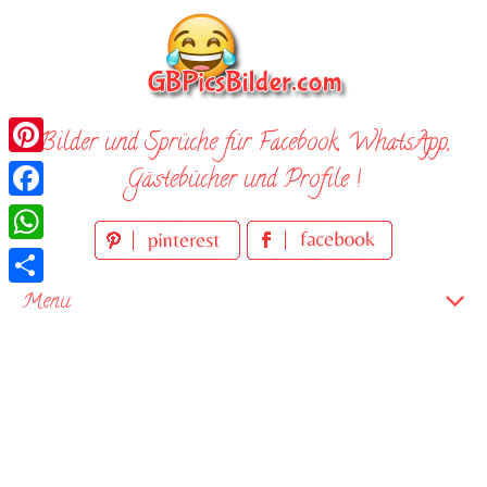
Skip
to
content
Bilder und Sprüche für Facebook, WhatsApp,
Pinterest
Gästebücher und Profile !
Facebook
WhatsApp
Teilen
Menu