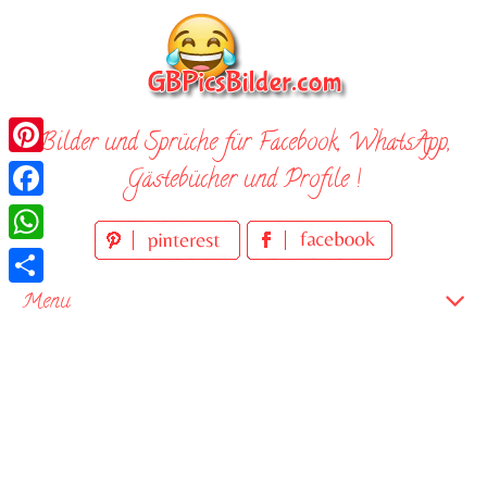
Skip
to
content
Bilder und Sprüche für Facebook, WhatsApp,
Pinterest
Gästebücher und Profile !
Facebook
WhatsApp
Teilen
Menu