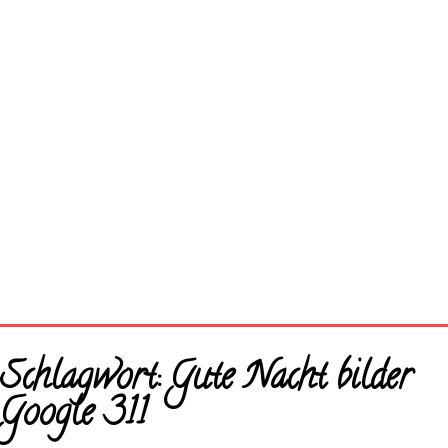
Startseite
Schlagwort:
Gute Nacht bilder
Neue Bilder
Google 311