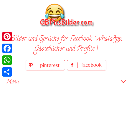
Skip
to
content
Bilder und Sprüche für Facebook, WhatsApp,
Pinterest
Gästebücher und Profile !
Facebook
WhatsApp
Teilen
Menu