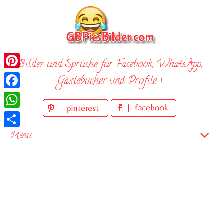
Skip
to
content
Bilder und Sprüche für Facebook, WhatsApp,
Pinterest
Gästebücher und Profile !
Facebook
WhatsApp
Teilen
Menu