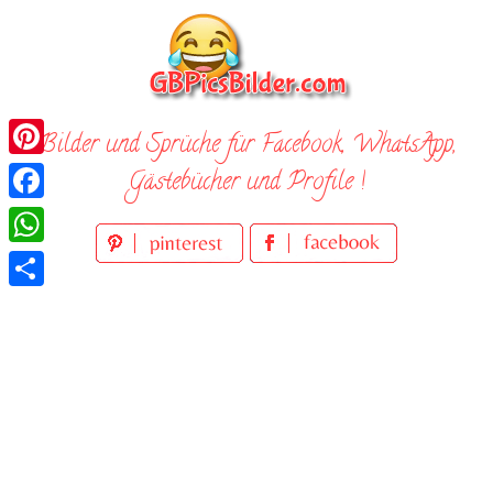
Skip
to
content
Bilder und Sprüche für Facebook, WhatsApp,
Pinterest
Gästebücher und Profile !
Facebook
WhatsApp
Teilen