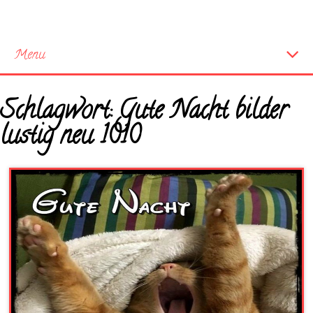
Menu
Startseite
Schlagwort:
Gute Nacht bilder
Neue Bilder
lustig neu 1010