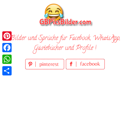
Skip
to
content
Bilder und Sprüche für Facebook, WhatsApp,
Pinterest
Gästebücher und Profile !
Facebook
WhatsApp
Teilen