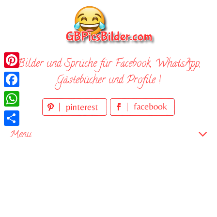
Skip
to
content
Bilder und Sprüche für Facebook, WhatsApp,
Pinterest
Gästebücher und Profile !
Facebook
WhatsApp
Teilen
Menu