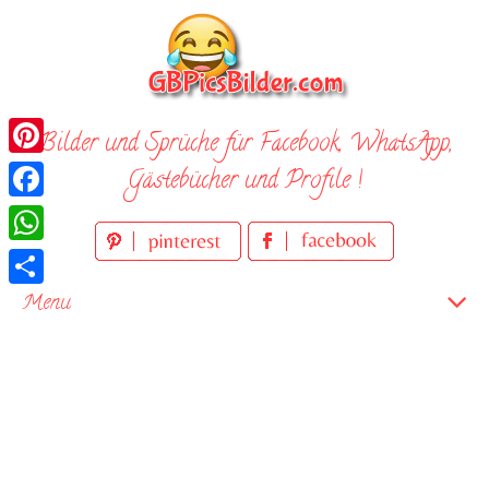
Skip
to
content
Bilder und Sprüche für Facebook, WhatsApp,
Pinterest
Gästebücher und Profile !
Facebook
WhatsApp
Teilen
Menu