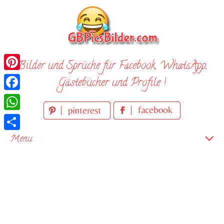
Skip
to
content
Bilder und Sprüche für Facebook, WhatsApp,
Pinterest
Gästebücher und Profile !
Facebook
WhatsApp
Teilen
Menu