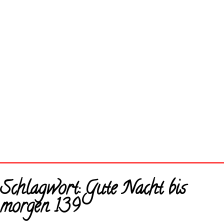
Startseite
Schlagwort:
Gute Nacht bis
Neue Bilder
morgen 139