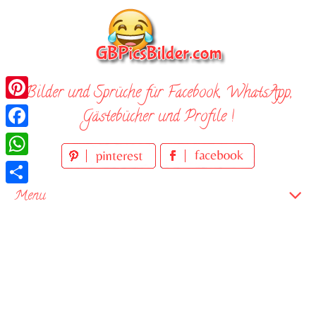
Skip
to
content
Bilder und Sprüche für Facebook, WhatsApp,
Pinterest
Gästebücher und Profile !
Facebook
WhatsApp
Teilen
Menu