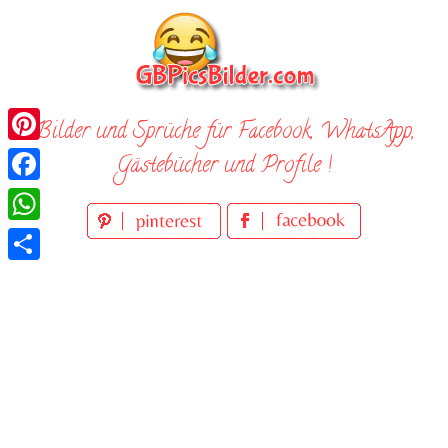
Skip
to
content
Bilder und Sprüche für Facebook, WhatsApp,
Pinterest
Gästebücher und Profile !
Facebook
WhatsApp
Teilen