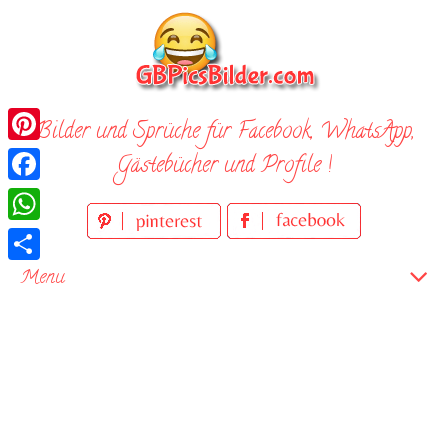
Skip
to
content
Bilder und Sprüche für Facebook, WhatsApp,
Pinterest
Gästebücher und Profile !
Facebook
WhatsApp
Teilen
Menu