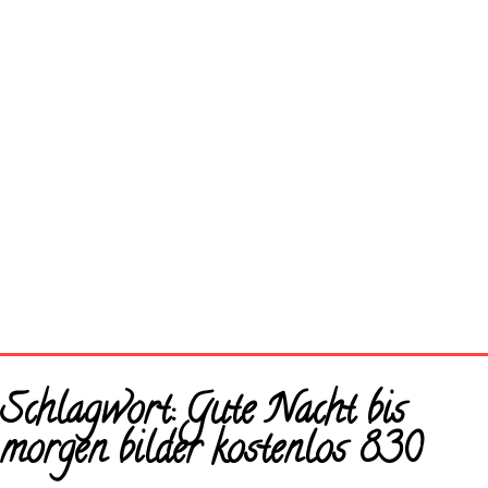
Startseite
Schlagwort:
Gute Nacht bis
Neue Bilder
morgen bilder kostenlos 830